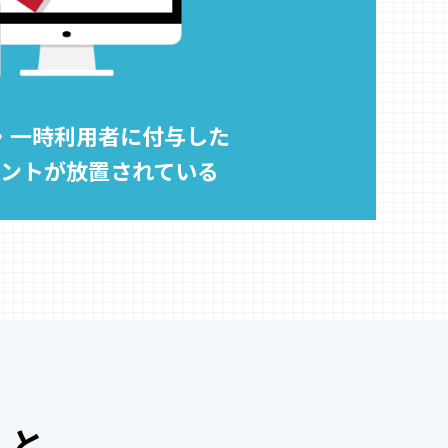
・一時利用者に付与した
ントが放置されている
こと