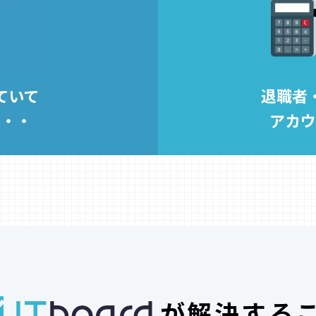
ていて
退職者
い・・
アカウ
が解決する