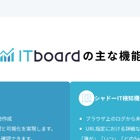
の主な機
シャドーIT検知機
動作成
ブラウザ上のログから未
整理と可視化を実現します。
URL指定における詳細
を確認できます。
「誰が」「いつ」「どのS