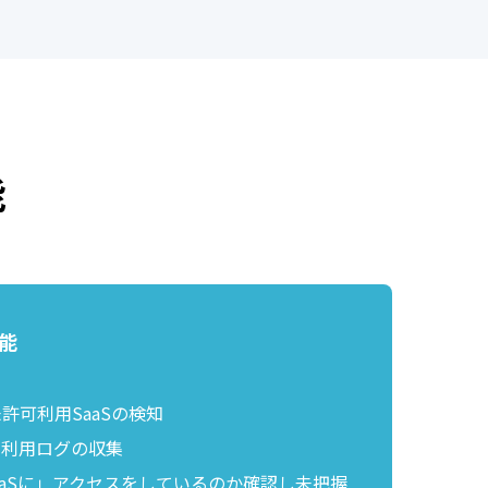
能
能
許可利用SaaSの検知
な利用ログの収集
aaSに」アクセスをしているのか確認し未把握